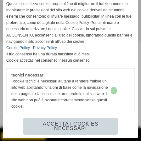
Questo sito utilizza cookie propri al fine di migliorare il funzionamento e
Via Buriasco, 10/12 - Piscina (Torino)
monitorare le prestazioni del sito web e/o cookie derivati da strumenti
P.I. 12326480014 - Tel.e Fax 0121 091541
esterni che consentono di inviare messaggi pubblicitari in linea con le tue
info@piscineseriva.it
preferenze, come dettagliato nella Cookie Policy. Per continuare è
necessario autorizzare i nostri cookie. Cliccando sul pulsante
ACCONSENTO, acconsenti all'uso dei cookie. Ignorando questo banner e
Realizzazione siti web www.sitoper.it
navigando il sito acconsenti all'uso dei cookie.
Cookie Policy
-
Privacy Policy
Il tuo consenso ha una durata massima di 6 mesi.
Cookie accettati nel consenso: nessun consenso
tecnici necessari
I cookie tecnici e necessari aiutano a rendere fruibile un
sito web abilitando funzioni di base come la navigazione
della pagina e l'accesso alle aree protette del sito web. Il
sito web non può funzionare correttamente senza questi
cookie.
ACCETTA I COOKIES
NECESSARI
GESTISCI IL TUO SITO