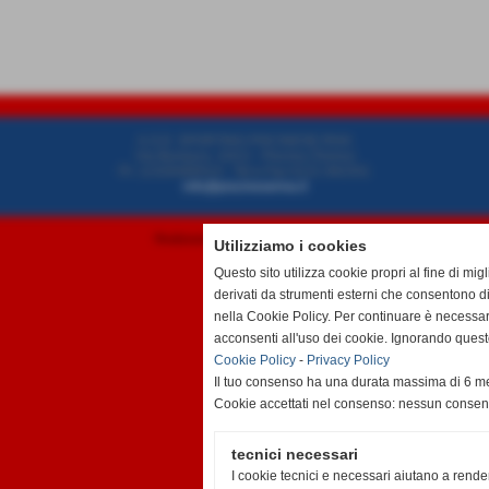
A.S.D. SPORTING PISCINESE RIVA
Via Buriasco, 10/12 - Piscina (Torino)
P.I. 12326480014 - Tel.e Fax 0121 091541
info@piscineseriva.it
Realizzazione siti web www.sitoper.it
Utilizziamo i cookies
Questo sito utilizza cookie propri al fine di mi
derivati da strumenti esterni che consentono di
nella Cookie Policy. Per continuare è necessa
acconsenti all'uso dei cookie. Ignorando quest
Cookie Policy
-
Privacy Policy
Il tuo consenso ha una durata massima di 6 me
Cookie accettati nel consenso: nessun conse
tecnici necessari
I cookie tecnici e necessari aiutano a rende