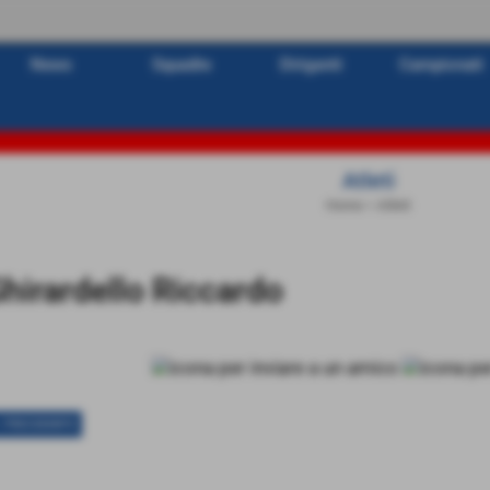
News
Squadre
Dirigenti
Campionati
Atleti
Home
>
Atleti
hirardello Riccardo
< PRECEDENTE