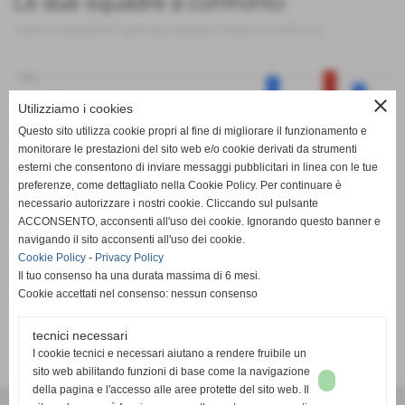
Le due squadre a confronto
Tutte le statistiche sulle due squadre messe a confronto
100
close
Utilizziamo i cookies
Questo sito utilizza cookie propri al fine di migliorare il funzionamento e
0
monitorare le prestazioni del sito web e/o cookie derivati da strumenti
esterni che consentono di inviare messaggi pubblicitari in linea con le tue
preferenze, come dettagliato nella Cookie Policy. Per continuare è
-100
PT
G
V
N
P
GF
GS
DR
necessario autorizzare i nostri cookie. Cliccando sul pulsante
Beiborg
Onnisport Club
ACCONSENTO, acconsenti all'uso dei cookie. Ignorando questo banner e
navigando il sito acconsenti all'uso dei cookie.
Cookie Policy
-
Privacy Policy
Il tuo consenso ha una durata massima di 6 mesi.
Cookie accettati nel consenso: nessun consenso
tecnici necessari
SCHEDA
-
CALENDARIO E RISULTATI
-
CLASSIFICA
I cookie tecnici e necessari aiutano a rendere fruibile un
sito web abilitando funzioni di base come la navigazione
della pagina e l'accesso alle aree protette del sito web. Il
A.S.D. SPORTING PISCINESE RIVA