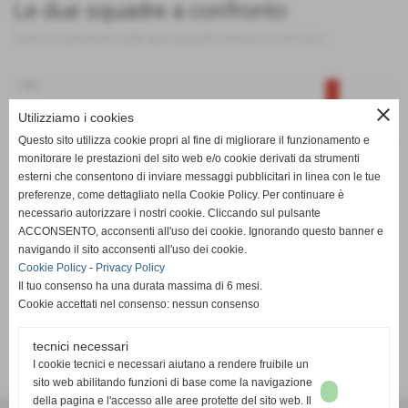
Le due squadre a confronto
Tutte le statistiche sulle due squadre messe a confronto
100
close
Utilizziamo i cookies
Questo sito utilizza cookie propri al fine di migliorare il funzionamento e
0
monitorare le prestazioni del sito web e/o cookie derivati da strumenti
esterni che consentono di inviare messaggi pubblicitari in linea con le tue
preferenze, come dettagliato nella Cookie Policy. Per continuare è
-100
PT
G
V
N
P
GF
GS
DR
necessario autorizzare i nostri cookie. Cliccando sul pulsante
SPORTING PISCINESE RIVA
Chisone Calcio
ACCONSENTO, acconsenti all'uso dei cookie. Ignorando questo banner e
navigando il sito acconsenti all'uso dei cookie.
Cookie Policy
-
Privacy Policy
Il tuo consenso ha una durata massima di 6 mesi.
Cookie accettati nel consenso: nessun consenso
tecnici necessari
SCHEDA
-
CALENDARIO E RISULTATI
-
CLASSIFICA
I cookie tecnici e necessari aiutano a rendere fruibile un
sito web abilitando funzioni di base come la navigazione
della pagina e l'accesso alle aree protette del sito web. Il