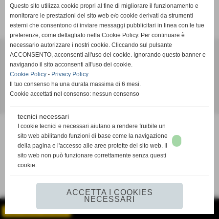
Questo sito utilizza cookie propri al fine di migliorare il funzionamento e
SCHEDA
-
CALENDARIO E RISULTATI
-
CLASSIFICA
monitorare le prestazioni del sito web e/o cookie derivati da strumenti
esterni che consentono di inviare messaggi pubblicitari in linea con le tue
preferenze, come dettagliato nella Cookie Policy. Per continuare è
necessario autorizzare i nostri cookie. Cliccando sul pulsante
A.S.D. SPORTING PISCINESE RIVA
ACCONSENTO, acconsenti all'uso dei cookie. Ignorando questo banner e
Via Buriasco, 10/12 - Piscina (Torino)
navigando il sito acconsenti all'uso dei cookie.
P.I. 12326480014 - Tel.e Fax 0121 091541
Cookie Policy
-
Privacy Policy
info@piscineseriva.it
Il tuo consenso ha una durata massima di 6 mesi.
Cookie accettati nel consenso: nessun consenso
Realizzazione siti web www.sitoper.it
tecnici necessari
I cookie tecnici e necessari aiutano a rendere fruibile un
sito web abilitando funzioni di base come la navigazione
della pagina e l'accesso alle aree protette del sito web. Il
sito web non può funzionare correttamente senza questi
cookie.
ACCETTA I COOKIES
NECESSARI
GESTISCI IL TUO SITO