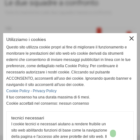
Le due squadre a confronto
Tutte le statistiche sulle due squadre messe a confronto
100
close
Utilizziamo i cookies
Questo sito utilizza cookie propri al fine di migliorare il funzionamento e
monitorare le prestazioni del sito web e/o cookie derivati da strumenti
0
esterni che consentono di inviare messaggi pubblicitari in linea con le tue
preferenze, come dettagliato nella Cookie Policy. Per continuare è
PT
G
V
N
P
GF
GS
DR
necessario autorizzare i nostri cookie. Cliccando sul pulsante
Villar Perosa
Beiborg
ACCONSENTO, acconsenti all'uso dei cookie. Ignorando questo banner e
navigando il sito acconsenti all'uso dei cookie.
Cookie Policy
-
Privacy Policy
Il tuo consenso ha una durata massima di 6 mesi.
Cookie accettati nel consenso: nessun consenso
tecnici necessari
SCHEDA
-
CALENDARIO E RISULTATI
-
CLASSIFICA
I cookie tecnici e necessari aiutano a rendere fruibile un
sito web abilitando funzioni di base come la navigazione
della pagina e l'accesso alle aree protette del sito web. Il