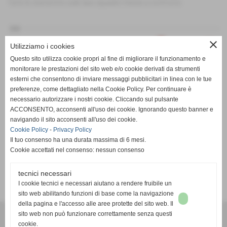
Tutte le statistiche sulle due squadre messe a confronto
200
close
Utilizziamo i cookies
Questo sito utilizza cookie propri al fine di migliorare il funzionamento e
monitorare le prestazioni del sito web e/o cookie derivati da strumenti
0
esterni che consentono di inviare messaggi pubblicitari in linea con le tue
preferenze, come dettagliato nella Cookie Policy. Per continuare è
PT
G
V
N
P
GF
GS
DR
necessario autorizzare i nostri cookie. Cliccando sul pulsante
Atletico Volvera
Pol. Garino
ACCONSENTO, acconsenti all'uso dei cookie. Ignorando questo banner e
navigando il sito acconsenti all'uso dei cookie.
Cookie Policy
-
Privacy Policy
Il tuo consenso ha una durata massima di 6 mesi.
Cookie accettati nel consenso: nessun consenso
tecnici necessari
SCHEDA
-
CALENDARIO E RISULTATI
-
CLASSIFICA
I cookie tecnici e necessari aiutano a rendere fruibile un
sito web abilitando funzioni di base come la navigazione
della pagina e l'accesso alle aree protette del sito web. Il
A.S.D. SPORTING PISCINESE RIVA
sito web non può funzionare correttamente senza questi
Via Buriasco, 10/12 - Piscina (Torino)
cookie.