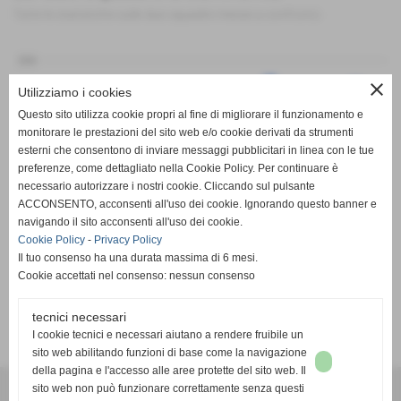
Tutte le statistiche sulle due squadre messe a confronto
200
close
Utilizziamo i cookies
100
Questo sito utilizza cookie propri al fine di migliorare il funzionamento e
monitorare le prestazioni del sito web e/o cookie derivati da strumenti
0
esterni che consentono di inviare messaggi pubblicitari in linea con le tue
preferenze, come dettagliato nella Cookie Policy. Per continuare è
-100
PT
G
V
N
P
GF
GS
DR
necessario autorizzare i nostri cookie. Cliccando sul pulsante
Pol. Garino
Onnisport Club
ACCONSENTO, acconsenti all'uso dei cookie. Ignorando questo banner e
navigando il sito acconsenti all'uso dei cookie.
Cookie Policy
-
Privacy Policy
Il tuo consenso ha una durata massima di 6 mesi.
Cookie accettati nel consenso: nessun consenso
tecnici necessari
SCHEDA
-
CALENDARIO E RISULTATI
-
CLASSIFICA
I cookie tecnici e necessari aiutano a rendere fruibile un
sito web abilitando funzioni di base come la navigazione
della pagina e l'accesso alle aree protette del sito web. Il
A.S.D. SPORTING PISCINESE RIVA
sito web non può funzionare correttamente senza questi