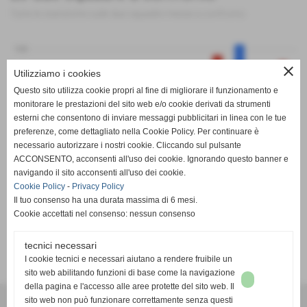
Tutte le statistiche sulle due squadre messe a confronto
100
close
Utilizziamo i cookies
Questo sito utilizza cookie propri al fine di migliorare il funzionamento e
0
monitorare le prestazioni del sito web e/o cookie derivati da strumenti
esterni che consentono di inviare messaggi pubblicitari in linea con le tue
preferenze, come dettagliato nella Cookie Policy. Per continuare è
-100
PT
G
V
N
P
GF
GS
DR
necessario autorizzare i nostri cookie. Cliccando sul pulsante
Chisone Calcio
San Secondo
ACCONSENTO, acconsenti all'uso dei cookie. Ignorando questo banner e
navigando il sito acconsenti all'uso dei cookie.
Cookie Policy
-
Privacy Policy
Il tuo consenso ha una durata massima di 6 mesi.
Cookie accettati nel consenso: nessun consenso
tecnici necessari
SCHEDA
-
CALENDARIO E RISULTATI
-
CLASSIFICA
I cookie tecnici e necessari aiutano a rendere fruibile un
sito web abilitando funzioni di base come la navigazione
della pagina e l'accesso alle aree protette del sito web. Il
A.S.D. SPORTING PISCINESE RIVA
sito web non può funzionare correttamente senza questi