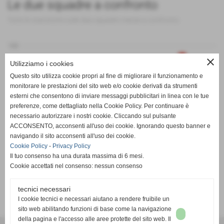
Le due squadre a confronto
Tutte le statistiche sulle due squadre messe a confronto
100
close
Utilizziamo i cookies
Questo sito utilizza cookie propri al fine di migliorare il funzionamento e
0
monitorare le prestazioni del sito web e/o cookie derivati da strumenti
esterni che consentono di inviare messaggi pubblicitari in linea con le tue
preferenze, come dettagliato nella Cookie Policy. Per continuare è
PT
G
V
N
P
GF
GS
DR
necessario autorizzare i nostri cookie. Cliccando sul pulsante
SPORTING PISCINESE RIVA
Atletico Volvera
ACCONSENTO, acconsenti all'uso dei cookie. Ignorando questo banner e
navigando il sito acconsenti all'uso dei cookie.
Cookie Policy
-
Privacy Policy
Il tuo consenso ha una durata massima di 6 mesi.
Cookie accettati nel consenso: nessun consenso
tecnici necessari
SCHEDA
-
CALENDARIO E RISULTATI
-
CLASSIFICA
I cookie tecnici e necessari aiutano a rendere fruibile un
sito web abilitando funzioni di base come la navigazione
della pagina e l'accesso alle aree protette del sito web. Il