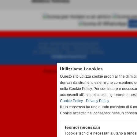
Atletico Volvera
SCH
A.S.D. SPORTING PISCINESE RIVA
Via Buriasco, 10/12 - Piscina (Torino)
P.I. 12326480014 - Tel.e Fax 0121 091541
info@piscineseriva.it
Utilizziamo i cookies
Realizzazione siti web www.sitoper.it
Questo sito utilizza cookie propri al fine di mi
derivati da strumenti esterni che consentono di
nella Cookie Policy. Per continuare è necessa
acconsenti all'uso dei cookie. Ignorando quest
Cookie Policy
-
Privacy Policy
Il tuo consenso ha una durata massima di 6 me
Cookie accettati nel consenso: nessun conse
tecnici necessari
I cookie tecnici e necessari aiutano a rende