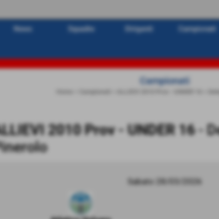
News
Squadre
Dirigenti
Campionati
Campionati
Home
>
Campionati
>
ALLIEVI 2010 Prov - UNDER 16
>
Del
LLIEVI 2010 Prov - UNDER 16
- D
inerolo
Sabato 28/03/2026