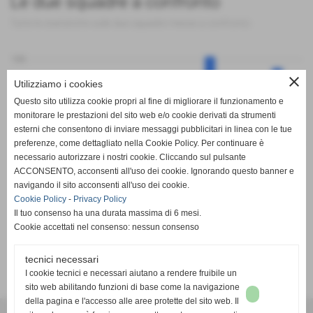
Le due squadre a confronto
Tutte le statistiche sulle due squadre messe a confronto
100
close
Utilizziamo i cookies
Questo sito utilizza cookie propri al fine di migliorare il funzionamento e
50
monitorare le prestazioni del sito web e/o cookie derivati da strumenti
esterni che consentono di inviare messaggi pubblicitari in linea con le tue
preferenze, come dettagliato nella Cookie Policy. Per continuare è
0
PT
G
V
N
P
GF
GS
DR
necessario autorizzare i nostri cookie. Cliccando sul pulsante
Beiborg
Orbassano Calcio
ACCONSENTO, acconsenti all'uso dei cookie. Ignorando questo banner e
navigando il sito acconsenti all'uso dei cookie.
Cookie Policy
-
Privacy Policy
Il tuo consenso ha una durata massima di 6 mesi.
Cookie accettati nel consenso: nessun consenso
tecnici necessari
SCHEDA
-
CALENDARIO E RISULTATI
-
CLASSIFICA
I cookie tecnici e necessari aiutano a rendere fruibile un
sito web abilitando funzioni di base come la navigazione
della pagina e l'accesso alle aree protette del sito web. Il
A.S.D. SPORTING PISCINESE RIVA