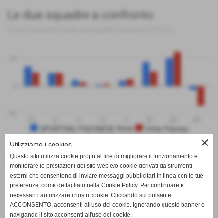
Le due squadre a confronto
Tutte le statistiche sulle due squadre messe a confronto
50
0
-50
PT
G
V
N
P
GF
GS
DR
SPORTING PISCINESE RIVA
Villar Perosa
close
Utilizziamo i cookies
Questo sito utilizza cookie propri al fine di migliorare il funzionamento e
MARCATORI
monitorare le prestazioni del sito web e/o cookie derivati da strumenti
12-10-2025
esterni che consentono di inviare messaggi pubblicitari in linea con le tue
preferenze, come dettagliato nella Cookie Policy. Per continuare è
1 Ghione
necessario autorizzare i nostri cookie. Cliccando sul pulsante
1 Vitalone
ACCONSENTO, acconsenti all'uso dei cookie. Ignorando questo banner e
navigando il sito acconsenti all'uso dei cookie.