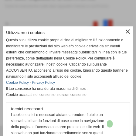
Tutte le statistiche sulle due squadre messe a confronto
50
close
Utilizziamo i cookies
Questo sito utilizza cookie propri al fine di migliorare il funzionamento e
monitorare le prestazioni del sito web e/o cookie derivati da strumenti
0
esterni che consentono di inviare messaggi pubblicitari in linea con le tue
preferenze, come dettagliato nella Cookie Policy. Per continuare è
PT
G
V
N
P
GF
GS
DR
necessario autorizzare i nostri cookie. Cliccando sul pulsante
Airaschese 1972
Infernotto Calcio
ACCONSENTO, acconsenti all'uso dei cookie. Ignorando questo banner e
navigando il sito acconsenti all'uso dei cookie.
Cookie Policy
-
Privacy Policy
Il tuo consenso ha una durata massima di 6 mesi.
Cookie accettati nel consenso: nessun consenso
tecnici necessari
SCHEDA
-
CALENDARIO E RISULTATI
-
CLASSIFICA
I cookie tecnici e necessari aiutano a rendere fruibile un
sito web abilitando funzioni di base come la navigazione
della pagina e l'accesso alle aree protette del sito web. Il
A.S.D. SPORTING PISCINESE RIVA
sito web non può funzionare correttamente senza questi