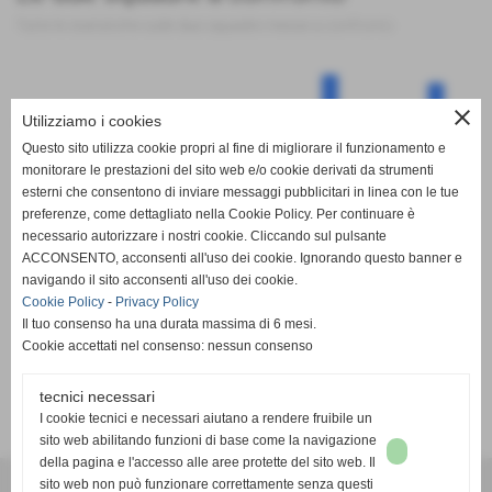
Tutte le statistiche sulle due squadre messe a confronto
close
Utilizziamo i cookies
100
Questo sito utilizza cookie propri al fine di migliorare il funzionamento e
monitorare le prestazioni del sito web e/o cookie derivati da strumenti
esterni che consentono di inviare messaggi pubblicitari in linea con le tue
preferenze, come dettagliato nella Cookie Policy. Per continuare è
0
PT
G
V
N
P
GF
GS
DR
necessario autorizzare i nostri cookie. Cliccando sul pulsante
Pol. Garino
Orbassano Calcio
ACCONSENTO, acconsenti all'uso dei cookie. Ignorando questo banner e
navigando il sito acconsenti all'uso dei cookie.
Cookie Policy
-
Privacy Policy
Il tuo consenso ha una durata massima di 6 mesi.
Cookie accettati nel consenso: nessun consenso
tecnici necessari
SCHEDA
-
CALENDARIO E RISULTATI
-
CLASSIFICA
I cookie tecnici e necessari aiutano a rendere fruibile un
sito web abilitando funzioni di base come la navigazione
della pagina e l'accesso alle aree protette del sito web. Il
A.S.D. SPORTING PISCINESE RIVA
sito web non può funzionare correttamente senza questi