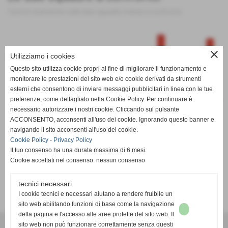
Tutte le statistiche sulle due squadre messe a confronto
close
Utilizziamo i cookies
100
Questo sito utilizza cookie propri al fine di migliorare il funzionamento e
monitorare le prestazioni del sito web e/o cookie derivati da strumenti
esterni che consentono di inviare messaggi pubblicitari in linea con le tue
preferenze, come dettagliato nella Cookie Policy. Per continuare è
0
PT
G
V
N
P
GF
GS
DR
necessario autorizzare i nostri cookie. Cliccando sul pulsante
Orbassano Calcio
Pol. Garino
ACCONSENTO, acconsenti all'uso dei cookie. Ignorando questo banner e
navigando il sito acconsenti all'uso dei cookie.
Cookie Policy
-
Privacy Policy
Il tuo consenso ha una durata massima di 6 mesi.
Cookie accettati nel consenso: nessun consenso
tecnici necessari
SCHEDA
-
CALENDARIO E RISULTATI
-
CLASSIFICA
I cookie tecnici e necessari aiutano a rendere fruibile un
sito web abilitando funzioni di base come la navigazione
della pagina e l'accesso alle aree protette del sito web. Il
A.S.D. SPORTING PISCINESE RIVA
sito web non può funzionare correttamente senza questi