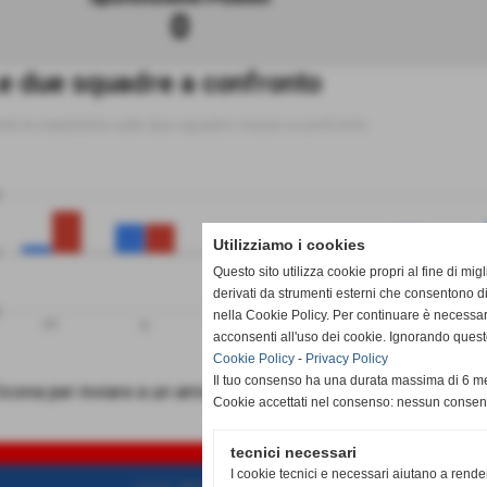
0
e due squadre a confronto
tte le statistiche sulle due squadre messe a confronto
0
Utilizziamo i cookies
0
Questo sito utilizza cookie propri al fine di mi
derivati da strumenti esterni che consentono di
0
nella Cookie Policy. Per continuare è necessa
PT
G
V
N
P
acconsenti all'uso dei cookie. Ignorando quest
Sportinsieme Piobesi
Beibor
Cookie Policy
-
Privacy Policy
Il tuo consenso ha una durata massima di 6 me
Cookie accettati nel consenso: nessun conse
SCH
tecnici necessari
I cookie tecnici e necessari aiutano a rende