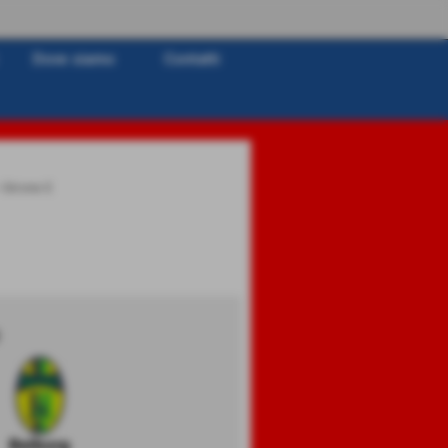
Dove siamo
Contatti
>
Girone E
Beiborg