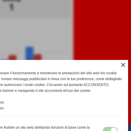
1
close
gliorare il funzionamento e monitorare le prestazioni del sito web e/o cookie
 inviare messaggi pubblicitari in linea con le tue preferenze, come dettagliato
rio autorizzare i nostri cookie. Cliccando sul pulsante ACCONSENTO,
GF
GS
DR
o banner e navigando il sito acconsenti all'uso dei cookie.
g
si.
nso
-
-
EDA
CALENDARIO E RISULTATI
CLASSIFICA
re fruibile un sito web abilitando funzioni di base come la