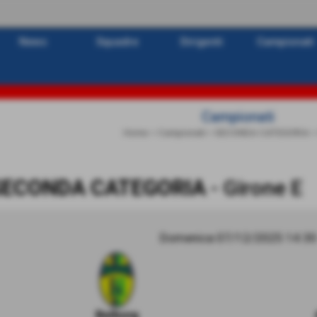
News
Squadre
Dirigenti
Campionati
Campionati
Home
>
Campionati
>
SECONDA CATEGORIA
SECONDA CATEGORIA
- Girone E
Domenica 07/12/2025 14:30
Beiborg