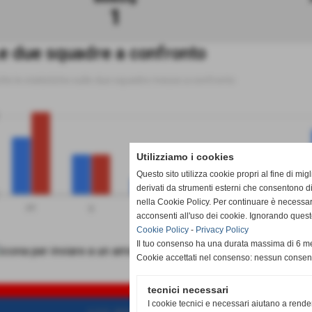
1
e due squadre a confronto
tte le statistiche sulle due squadre messe a confronto
Utilizziamo i cookies
Questo sito utilizza cookie propri al fine di mi
derivati da strumenti esterni che consentono di
nella Cookie Policy. Per continuare è necessa
PT
G
V
N
P
acconsenti all'uso dei cookie. Ignorando quest
Beiborg
Airaschese
Cookie Policy
-
Privacy Policy
Il tuo consenso ha una durata massima di 6 me
Cookie accettati nel consenso: nessun conse
SCH
tecnici necessari
I cookie tecnici e necessari aiutano a rende