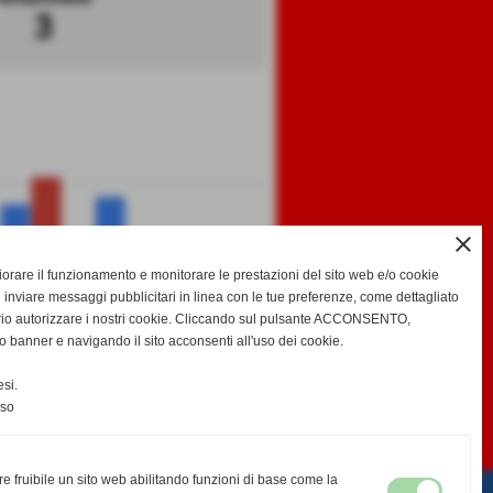
3
close
gliorare il funzionamento e monitorare le prestazioni del sito web e/o cookie
 inviare messaggi pubblicitari in linea con le tue preferenze, come dettagliato
rio autorizzare i nostri cookie. Cliccando sul pulsante ACCONSENTO,
GF
GS
DR
o banner e navigando il sito acconsenti all'uso dei cookie.
si.
nso
-
-
EDA
CALENDARIO E RISULTATI
CLASSIFICA
re fruibile un sito web abilitando funzioni di base come la