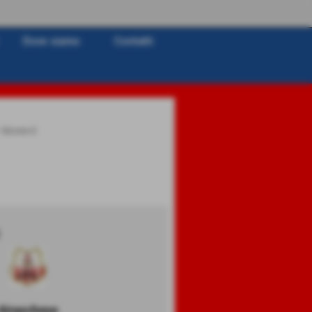
Dove siamo
Contatti
>
Girone E
Airaschese