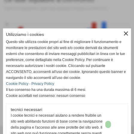
Tutte le statistiche sulle due squadre messe a confronto
50
close
Utilizziamo i cookies
Questo sito utilizza cookie propri al fine di migliorare il funzionamento e
monitorare le prestazioni del sito web e/o cookie derivati da strumenti
0
esterni che consentono di inviare messaggi pubblicitari in linea con le tue
preferenze, come dettagliato nella Cookie Policy. Per continuare è
PT
G
V
N
P
GF
GS
DR
necessario autorizzare i nostri cookie. Cliccando sul pulsante
Roletto Val Noce
Vinovo Sport Events
ACCONSENTO, acconsenti all'uso dei cookie. Ignorando questo banner e
navigando il sito acconsenti all'uso dei cookie.
Cookie Policy
-
Privacy Policy
Il tuo consenso ha una durata massima di 6 mesi.
Cookie accettati nel consenso: nessun consenso
tecnici necessari
SCHEDA
-
CALENDARIO E RISULTATI
-
CLASSIFICA
I cookie tecnici e necessari aiutano a rendere fruibile un
sito web abilitando funzioni di base come la navigazione
della pagina e l'accesso alle aree protette del sito web. Il
A.S.D. SPORTING PISCINESE RIVA
sito web non può funzionare correttamente senza questi