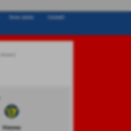
Dove siamo
Contatti
>
Girone E
Vianney