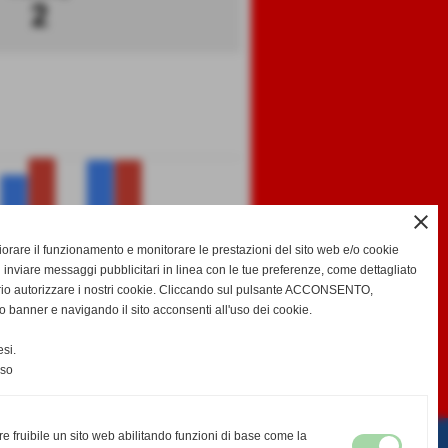
2
close
gliorare il funzionamento e monitorare le prestazioni del sito web e/o cookie
 inviare messaggi pubblicitari in linea con le tue preferenze, come dettagliato
rio autorizzare i nostri cookie. Cliccando sul pulsante ACCONSENTO,
GF
GS
DR
y
o banner e navigando il sito acconsenti all'uso dei cookie.
si.
-
-
nso
EDA
CALENDARIO E RISULTATI
CLASSIFICA
re fruibile un sito web abilitando funzioni di base come la