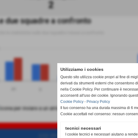
2
e due squadre a confronto
tte le statistiche sulle due squadre messe a confronto
Utilizziamo i cookies
Questo sito utilizza cookie propri al fine di mi
derivati da strumenti esterni che consentono di
nella Cookie Policy. Per continuare è necessa
PT
G
V
N
P
Polisport Castagnole
Vianne
acconsenti all'uso dei cookie. Ignorando quest
Cookie Policy
-
Privacy Policy
Il tuo consenso ha una durata massima di 6 me
Cookie accettati nel consenso: nessun conse
SCH
tecnici necessari
I cookie tecnici e necessari aiutano a rende
A.S.D. SPORTING PISCINESE RIVA