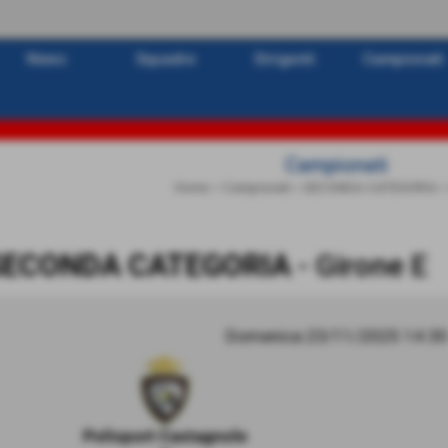
News
Squadre
Dirigenti
Campionati
Campionati
Home
>
Campionati
>
SECONDA CATEGORIA
SECONDA CATEGORIA
- Girone E
Domenica 23/11/2025 14:30
Polisport Castagnole