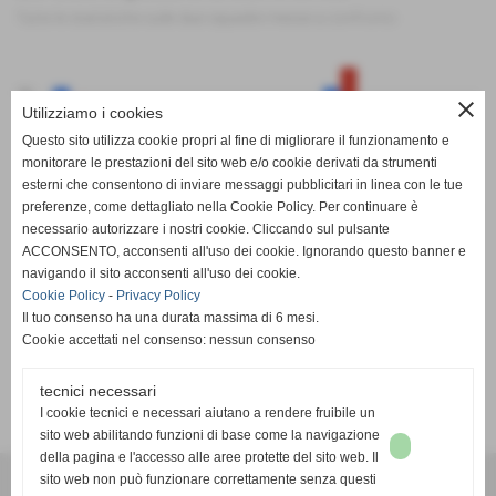
Tutte le statistiche sulle due squadre messe a confronto
50
close
Utilizziamo i cookies
Questo sito utilizza cookie propri al fine di migliorare il funzionamento e
monitorare le prestazioni del sito web e/o cookie derivati da strumenti
esterni che consentono di inviare messaggi pubblicitari in linea con le tue
preferenze, come dettagliato nella Cookie Policy. Per continuare è
0
PT
G
V
N
P
GF
GS
DR
necessario autorizzare i nostri cookie. Cliccando sul pulsante
Airaschese
Bricherasio Bibiana
ACCONSENTO, acconsenti all'uso dei cookie. Ignorando questo banner e
navigando il sito acconsenti all'uso dei cookie.
Cookie Policy
-
Privacy Policy
Il tuo consenso ha una durata massima di 6 mesi.
Cookie accettati nel consenso: nessun consenso
tecnici necessari
SCHEDA
-
CALENDARIO E RISULTATI
-
CLASSIFICA
I cookie tecnici e necessari aiutano a rendere fruibile un
sito web abilitando funzioni di base come la navigazione
della pagina e l'accesso alle aree protette del sito web. Il
A.S.D. SPORTING PISCINESE RIVA
sito web non può funzionare correttamente senza questi