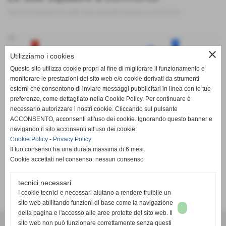
Tutte le statistiche sulle due squadre messe a confronto
50
close
Utilizziamo i cookies
Questo sito utilizza cookie propri al fine di migliorare il funzionamento e
monitorare le prestazioni del sito web e/o cookie derivati da strumenti
esterni che consentono di inviare messaggi pubblicitari in linea con le tue
0
preferenze, come dettagliato nella Cookie Policy. Per continuare è
PT
G
V
N
P
GF
GS
DR
necessario autorizzare i nostri cookie. Cliccando sul pulsante
Polisport Castagnole
Tetti Francesi Rivalta
ACCONSENTO, acconsenti all'uso dei cookie. Ignorando questo banner e
navigando il sito acconsenti all'uso dei cookie.
Cookie Policy
-
Privacy Policy
Il tuo consenso ha una durata massima di 6 mesi.
Cookie accettati nel consenso: nessun consenso
tecnici necessari
SCHEDA
-
CALENDARIO E RISULTATI
-
CLASSIFICA
I cookie tecnici e necessari aiutano a rendere fruibile un
sito web abilitando funzioni di base come la navigazione
della pagina e l'accesso alle aree protette del sito web. Il
A.S.D. SPORTING PISCINESE RIVA
sito web non può funzionare correttamente senza questi