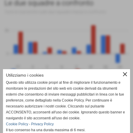
Le due squadre a confronto
Tutte le statistiche sulle due squadre messe a confronto
50
0
PT
G
V
N
P
GF
GS
DR
SPORTING PISCINESE RIVA
Bricherasio Bibiana
close
Utilizziamo i cookies
Questo sito utilizza cookie propri al fine di migliorare il funzionamento e
monitorare le prestazioni del sito web e/o cookie derivati da strumenti
MARCATORI
esterni che consentono di inviare messaggi pubblicitari in linea con le tue
01-02-2026
preferenze, come dettagliato nella Cookie Policy. Per continuare è
necessario autorizzare i nostri cookie. Cliccando sul pulsante
1 Vacchina
ACCONSENTO, acconsenti all'uso dei cookie. Ignorando questo banner e
navigando il sito acconsenti all'uso dei cookie.
Cookie Policy
-
Privacy Policy
Il tuo consenso ha una durata massima di 6 mesi.