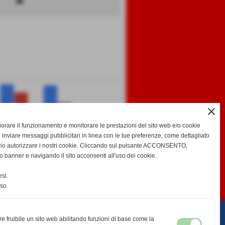
close
gliorare il funzionamento e monitorare le prestazioni del sito web e/o cookie
 inviare messaggi pubblicitari in linea con le tue preferenze, come dettagliato
GF
GS
DR
ivalta
rio autorizzare i nostri cookie. Cliccando sul pulsante ACCONSENTO,
o banner e navigando il sito acconsenti all'uso dei cookie.
-
-
si.
EDA
CALENDARIO E RISULTATI
CLASSIFICA
nso
re fruibile un sito web abilitando funzioni di base come la