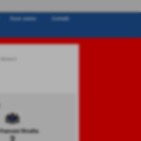
Dove siamo
Contatti
>
Girone E
 Francesi Rivalta
2