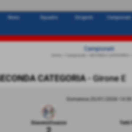
News
Squadre
Dirigenti
Campionati
Campionati
Home
>
Campionati
>
SECONDA CATEGORIA
SECONDA CATEGORIA
- Girone E
Domenica 25/01/2026 14:30
GiavenoCoazze
Tetti
2