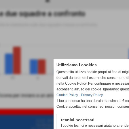
e due squadre a confronto
tte le statistiche sulle due squadre messe a confronto
Utilizziamo i cookies
Questo sito utilizza cookie propri al fine di mi
derivati da strumenti esterni che consentono di
PT
G
V
N
P
GiavenoCoazze
Tetti Francesi R
nella Cookie Policy. Per continuare è necessa
acconsenti all'uso dei cookie. Ignorando quest
Cookie Policy
-
Privacy Policy
Il tuo consenso ha una durata massima di 6 me
SCH
Cookie accettati nel consenso: nessun conse
tecnici necessari
A.S.D. SPORTING PISCINESE RIVA
Via Buriasco, 10/12 - Piscina (Torino)
I cookie tecnici e necessari aiutano a rende
P.I. 12326480014 - Tel.e Fax 0121 091541