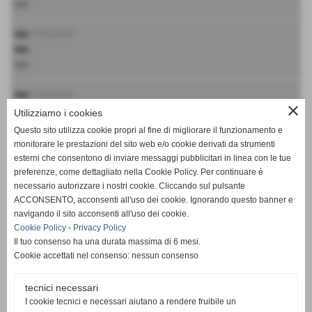
test
test
19-04-2026
test
test
test
19-04-2026
close
test
Utilizziamo i cookies
test'
Questo sito utilizza cookie propri al fine di migliorare il funzionamento e
monitorare le prestazioni del sito web e/o cookie derivati da strumenti
test'
19-04-2026
esterni che consentono di inviare messaggi pubblicitari in linea con le tue
test
preferenze, come dettagliato nella Cookie Policy. Per continuare è
necessario autorizzare i nostri cookie. Cliccando sul pulsante
test
ACCONSENTO, acconsenti all'uso dei cookie. Ignorando questo banner e
inserisci un nuovo commento
navigando il sito acconsenti all'uso dei cookie.
Cookie Policy
-
Privacy Policy
Il tuo consenso ha una durata massima di 6 mesi.
Cookie accettati nel consenso: nessun consenso
tecnici necessari
SCHEDA
-
CALENDARIO E RISULTATI
I cookie tecnici e necessari aiutano a rendere fruibile un